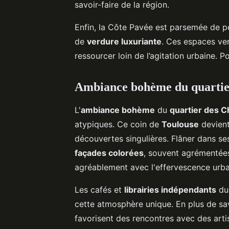
savoir-faire de la région.
Enfin, la Côte Pavée est parsemée de pe
de
verdure luxuriante
. Ces espaces ver
ressourcer loin de l’agitation urbaine. 
Ambiance bohème du quartier
L'
ambiance bohème
du
quartier des C
atypiques. Ce coin de
Toulouse
devient
découvertes singulières. Flâner dans se
façades colorées
, souvent agrémentée
agréablement avec l'effervescence urba
Les cafés et
librairies indépendants
du 
cette atmosphère unique. En plus de sav
favorisent des rencontres avec des artis