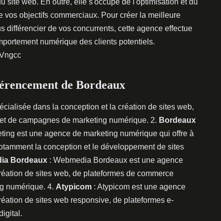
du site web. En outre, elle s'occupe de l'optimisation et du
 vos objectifs commerciaux. Pour créer la meilleure
s différencier de vos concurrents, cette agence effectue
portement numérique des clients potentiels.
RVngcc
éférencement de Bordeaux
ialisée dans la conception et la création de sites web,
 et de campagnes de marketing numérique. 2.
Bordeaux
ting est une agence de marketing numérique qui offre à
 notamment la conception et le développement de sites
ia Bordeaux
: Webmedia Bordeaux est une agence
création de sites web, de plateformes de commerce
g numérique. 4.
Atypicom
: Atypicom est une agence
réation de sites web responsive, de plateformes e-
gital.