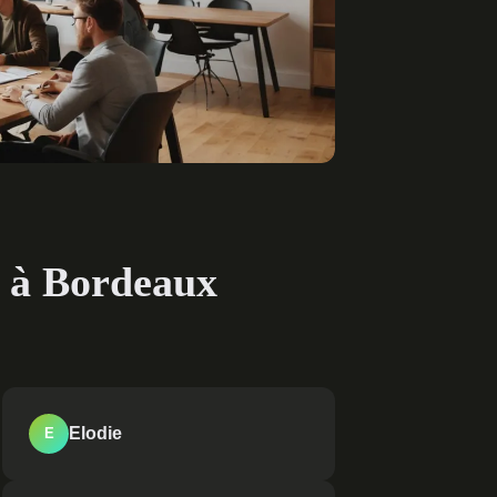
t à Bordeaux
Elodie
E